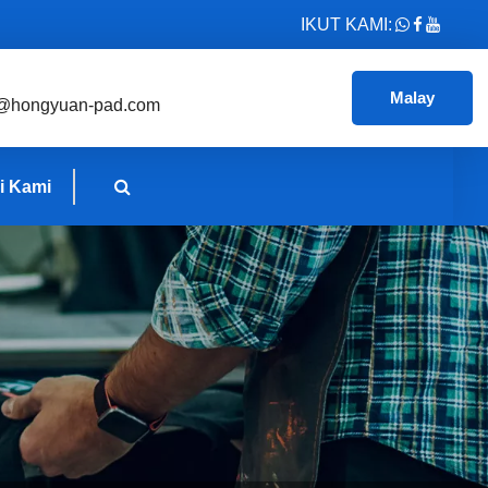
IKUT KAMI:
Malay
@hongyuan-pad.com
i Kami