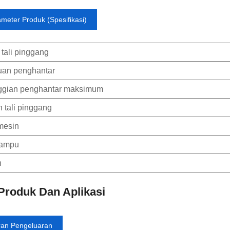
meter Produk (Spesifikasi)
 tali pinggang
uan penghantar
ggian penghantar maksimum
 tali pinggang
mesin
lampu
n
 Produk Dan Aplikasi
ran Pengeluaran