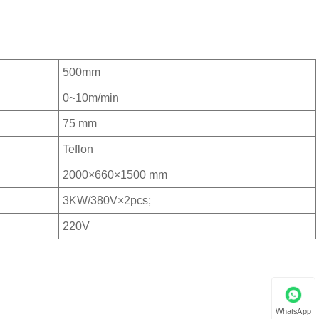
500mm
0~10m/min
75 mm
Teflon
2000×660×1500 mm
3KW/380V×2pcs;
220V
WhatsApp