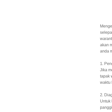
Mengen
selepa
warant
akan m
anda m
1. Pen
Jika m
tapak 
waktu 
2. Dia
Untuk 
panggi