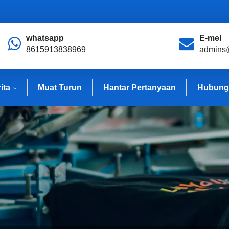
whatsapp
E-mel
8615913838969
admins
ita
Muat Turun
Hantar Pertanyaan
Hubung