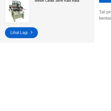
Mesin Cetak Skrin Katil Rata
Tali p
berdas
Lihat Lagi