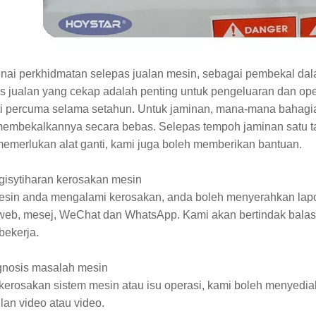
ai perkhidmatan selepas jualan mesin, sebagai pembekal dal
s jualan yang cekap adalah penting untuk pengeluaran dan op
i percuma selama setahun. Untuk jaminan, mana-mana bahagian
embekalkannya secara bebas. Selepas tempoh jaminan satu ta
emerlukan alat ganti, kami juga boleh memberikan bantuan.
gisytiharan kerosakan mesin
esin anda mengalami kerosakan, anda boleh menyerahkan lapor
web, mesej, WeChat dan WhatsApp. Kami akan bertindak bal
bekerja.
gnosis masalah mesin
kerosakan sistem mesin atau isu operasi, kami boleh menyedi
lan video atau video.