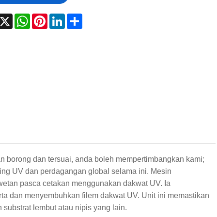
acebook
X
WhatsApp
Pinterest
LinkedIn
Share
an borong dan tersuai, anda boleh mempertimbangkan kami;
g UV dan perdagangan global selama ini. Mesin
etan pasca cetakan menggunakan dakwat UV. Ia
a dan menyembuhkan filem dakwat UV. Unit ini memastikan
ubstrat lembut atau nipis yang lain.