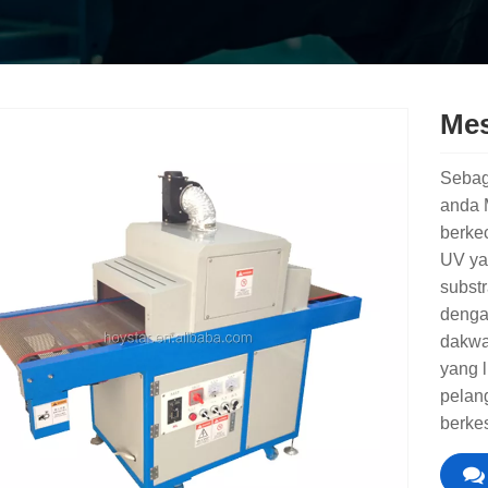
Mes
Sebag
anda 
berke
UV ya
substr
denga
dakwa
yang 
pelan
berke