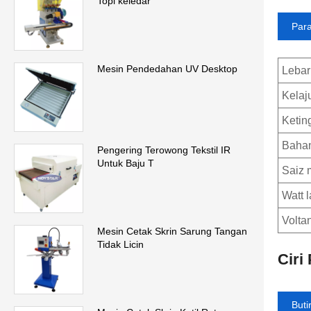
Topi keledar
Para
Mesin Pendedahan UV Desktop
Lebar
Kelaj
Ketin
Bahan
Pengering Terowong Tekstil IR
Untuk Baju T
Saiz 
Watt 
Volta
Mesin Cetak Skrin Sarung Tangan
Tidak Licin
Ciri
Buti